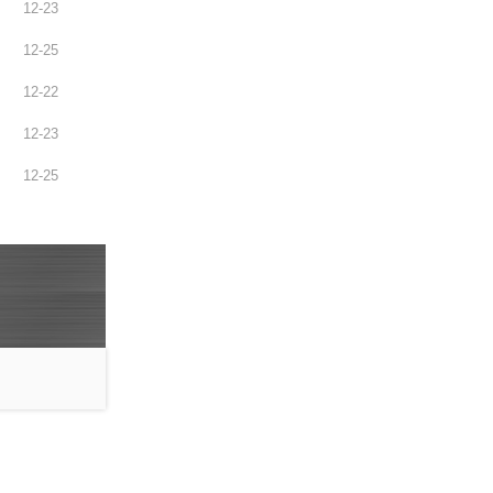
12
-
23
12
-
25
12
-
22
12
-
23
12
-
25