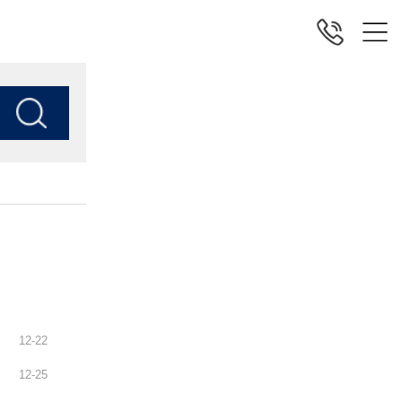
12
-
22
12
-
25