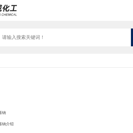
基钠
基钠介绍