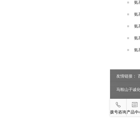
氨
氨
氨
氨
氨
友情链接：
马鞍山子诚
拨号咨询
产品中